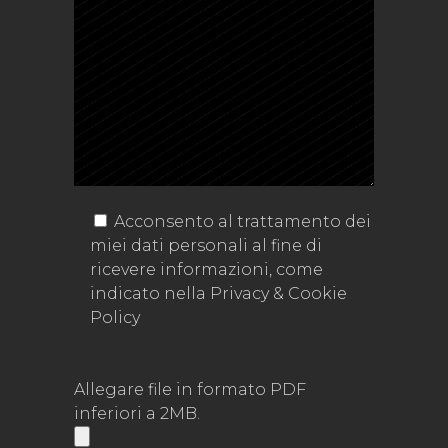
Acconsento al trattamento dei
miei dati personali al fine di
ricevere informazioni, come
indicato nella
Privacy & Cookie
Policy
Allegare file in formato PDF
inferiori a 2MB.